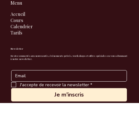
Menu
Accueil
Cours
Calendrier
Tarifs
Newsletter
Restez connectés aux nouveautés, événements privés, workshops et offres spéciales en vous abonnant
à notre newsletter.
J'accepte de recevoir la newsletter
*
Je m'inscris
Mentions légales
Cookies